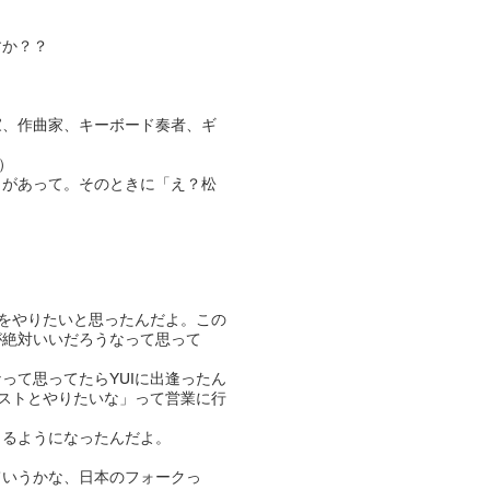
すか？？
家、作曲家、キーボード奏者、ギ
：
）
とがあって。そのときに「え？松
をやりたいと思ったんだよ。この
が絶対いいだろうなって思って
て思ってたらYUIに出逢ったん
ィストとやりたいな」って営業に行
きるようになったんだよ。
ていうかな、日本のフォークっ