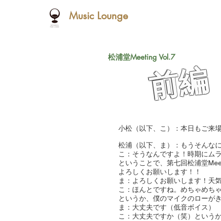
Music Lounge
​松浦堂Meeting Vol.7
​前編
小松（以下、こ）：本日もご来
松浦（以下、ま）：もうそんな
こ：そうなんですよ！時期にム
ということで、第七回松浦堂Mee
よろしくお願いします！！
ま：よろしくお願いします！天
こ：ほんとですね。めちゃめち
というか、僕のマイクのローが
ま：大丈夫です（低音ボイス）
こ：大丈夫ですか（笑）という