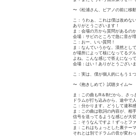
〜《松浦さん、ピアノの前に移
こ：うわぁ、これは僕は改めな
ありがとうございます！
ま：会場の方から質問があるの
会場：サビのところで急に音が
こ：おー、いい質問！
ま：なんていうかな。漠然とし
が場所によって核になってるグ
よね。こんな感じで答えになっ
会場：はい！ありがとうござい
こ：実は、僕が個人的にもう１つ聞き
〜《抱きしめて》試聴タイム〜
ま：この曲もR＆Bだから、さっ
ドラムが打ち込みから、途中で
こ：分かります。どうして違和
ま：この曲は歌詞の内容が、相
信号を送ってるような感じが大
こ：そうなんですよ！ずっとフ
ま：これはちょっとした裏テー
それとは別でドラムの音が変わ