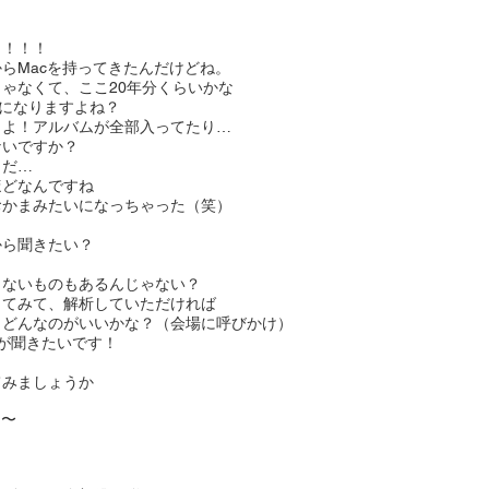
よ！！！
らMacを持ってきたんだけどね。
ゃなくて、ここ20年分くらいかな
いになりますよね？
うよ！アルバムが全部入ってたり…
ないですか？
とだ…
ほどなんですね
おかまみたいになっちゃった（笑）
から聞きたい？
らないものもあるんじゃない？
してみて、解析していただければ
。どんなのがいいかな？（会場に呼びかけ）
aysが聞きたいです！
てみましょうか
ム〜