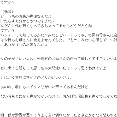
んですか？
よ（低音）
けど、うちのお袋が声優なんだよ
聞いたらすぐ分かるやつですよね？
だんだん世代が若くなってきちゃってるからどうだろうね
いですか？
ごハッチ」って知ってるかな？みなしごハッチってさ、毎回お母さんに
チは今日もお母さんに会えませんでした。でも〜」みたいな感じで「い
ね、あれがうちのお袋なんだよ
の女の子が「いいよね。松浦君のお母さんの声って優しくてすごくいい
レビに出てる通りって思っちゃ大間違いだぞ！って思うわけですよ
はとにかく無駄にマイクのノリがいいわけよ。
。あのね、歌にもマイクノリがいい声ってあるんだけど
てない時もとにかく声がでかいわけよ。おかげで僕自身も声がでっかく
の頃、僕が滑舌が悪くてうまく言い切れなかったときとかかなり怒られ