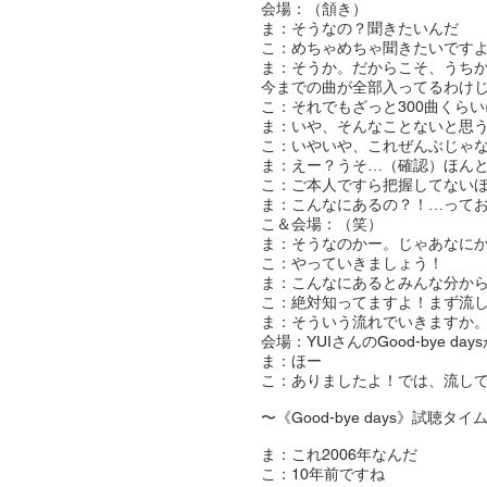
会場：（頷き）
ま：そうなの？聞きたいんだ
こ：めちゃめちゃ聞きたいです
ま：そうか。だからこそ、うちか
今までの曲が全部入ってるわけじ
こ：それでもざっと300曲くら
ま：いや、そんなことないと思
こ：いやいや、これぜんぶじゃ
ま：えー？うそ…（確認）ほん
こ：ご本人ですら把握してない
ま：こんなにあるの？！…って
こ＆会場：（笑）
ま：そうなのかー。じゃあなに
こ：やっていきましょう！
ま：こんなにあるとみんな分か
こ：絶対知ってますよ！まず流
ま：そういう流れでいきますか
会場：YUIさんのGood-bye d
ま：ほー
こ：ありましたよ！では、流し
〜《Good-bye days》試聴タイ
ま：これ2006年なんだ
こ：10年前ですね