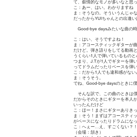
て、叙情的なモノが多いなと思
こ：あー、はい。わかりますね
ま：そうなの。そういうんじゃ
だったからYUIちゃんとの出逢
Good-bye daysみたい
こ：はい、そうですよね！
ま：アコースティックギターが曲
だけど。弾き語りをしてる動画と
うくらい1人で弾いているものと
つまり、J.Tが1人でギターを
ってドラムだったりベースを弾
こ：だから1人でも違和感がない
ま：そうそう。
でね、Good-bye daysの
そんな訳で、この曲のときは僕
だからそのときにギターを本人
いったんだけど
こ：ほー！まさにギターありき
ま：そう！まずはアコースティ
がベースになったりドラムにな
こ：へぇー…え、すごくない？
（会場：頷き）