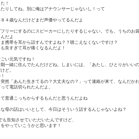
した！
れたりしてね。別に俺はアナウンサーじゃないし！って
年８４歳なんだけどまだ声優やってるんだよ
ズフリーにするのにスピーカーにしたりするじゃない。でも、うちのお
るんだよ
まま携帯を耳から話すんですよね？？聴こえなくないですけ？
リも良すぎて耳が痛くなるんだよ！
すごい元気ですね！
時期一緒に住んでたんだけどね。しまいには、「あたし、ひとりがいい
だけど。
か！
日突然「あんた生きてるの？大丈夫なの？」って連絡が来て、なんだか
言って電話切られたんだよ。
って普通こっちからするもんだと思うんだよね
んな母の話はいいとして、今日はそういう話するんじゃないよね？
などでも告知させていただいたんですけど、
」をやっていこうかと思います！