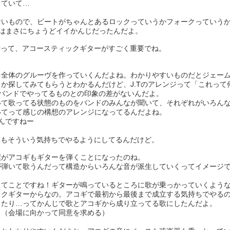
っていて…
ないもので、ビートがちゃんとあるロックっていうかフォークっていう
いはまさにちょうどイイかんじだったんだよ。
な曲の時って、アコースティックギターがすごく重要でね。
全体のグルーヴを作っていくんだよね。わかりやすいものだとジェームス
か探してみてもらうとわかるんだけど、J.Tのアレンジって「これって
バンドでやってるものとの印象の差がないんだよ。
弾いて歌ってる状態のものをバンドのみんなが聞いて、それぞれがいろん
いてって感じの構想のアレンジになってるんだよね。
んですねー
ときに僕もそういう気持ちでやるようにしてるんだけど。
がアコギもギターを弾くことになったのね。
が弾いて歌うんだって構造からいろんな音が派生していくってイメージ
ってことですね！ギターが鳴っているところに歌が乗っかっていくよう
ックギターからなの。アコギで最初から最後まで成立する気持ちでやる
ったり…ってかんじで歌とアコギから成り立ってる歌にしたんだよ。
！（会場に向かって同意を求める）