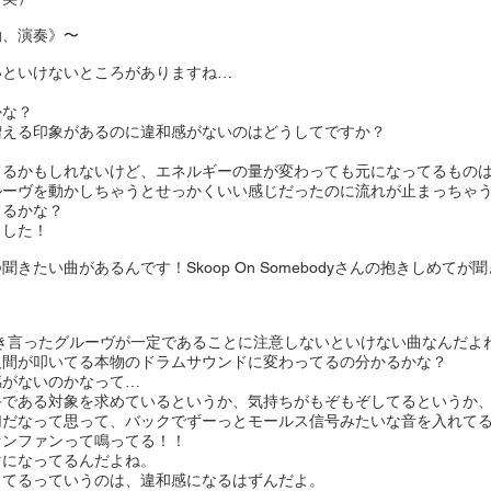
動、演奏》〜
いといけないところがありますね…
かな？
増える印象があるのに違和感がないのはどうしてですか？
てるかもしれないけど、エネルギーの量が変わっても元になってるもの
ルーヴを動かしちゃうとせっかくいい感じだったのに流れが止まっちゃ
てるかな？
ました！
たい曲があるんです！Skoop On Somebodyさんの抱きしめてが
き言ったグルーヴが一定であることに注意しないといけない曲なんだよ
人間が叩いてる本物のドラムサウンドに変わってるの分かるかな？
感がないのかなって…
手である対象を求めているというか、気持ちがもぞもぞしてるというか
切だなって思って、バックでずーっとモールス信号みたいな音を入れて
ァンファンって鳴ってる！！
マになってるんだよね。
ってるっていうのは、違和感になるはずんだよ。