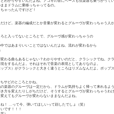
るとわかりやすいんだよね。アコギの音にベースも弦楽器も乗っかって
のままドラムに乗移っちゃってるの。
きちゃったんですけど！
んだけど。楽器の編成だとか音量が変わるとグルーヴが変わっちゃう人
ころと入ってないところとで、グルーヴ感が変わっちゃうの
…
の中ではあまりいいことではないんだよね、流れが変わるから
ね
が変わる曲もあるじゃない？わかりやすいのだと、クラシックでね。ク
表現をするんだよ。それはそれで音楽の表現としてありなのよ。
ポップス）がクラシックと大きく違うところはリズムなんだよ。ポップ
sの落ちサビのところとかね。
他の楽器のグルーヴは一定だから、ドラムが気持ちよく帰って来れるよ
弾き方を変えたりしがちだけど、そうするとグルーヴが変わっちゃうわ
を変えてもグルーヴが変わらないままなんだよね。
ね！ …って今、弾いてほしいって顔したでしょ（笑）
しいです！！！
（笑）