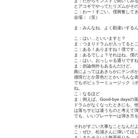
ま：だからインストで聞いてみ
とアコギでやってたリズムがそ
こ：わー！すごい、僕興奮して
会場：（笑）
ま：みんなね、よく勘違いする
こ：はい…といいますと？
ま：つまりドラムが入ってると
こ：ある！ありますね！僕です
ま：あるでしょ？それはね、僕
こ：はい。おっしゃる通りです
ま：勿論例外もあるんだけど。
曲によってはあきらかにテンポ
感情だとか景色だとかいろんな
でもポピュラーミュージック（
ね。
こ：なるほど
ま：例えば、Good-bye day
ドラムがなくなったときにも、
は落ちサビは違うものと考えて
でも、いいプレーヤーは弾き方
それがすごい大事なことなんだよ
こ：ぜひ、松浦さんに弾いてほ
ま：またそういう無茶振りを…