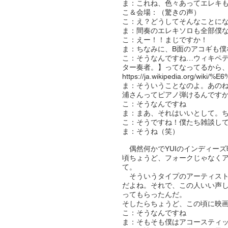
ま：これね、色々あってエレキ
こ＆会場：（驚きの声）
こ：え？どうしてそんなことに
ま：間奏のエレキソロも全部僕
こ：えー！！まじですか！
ま：ちなみに、B面のアコギも僕
こ：そうなんですね…ウィキペ
ター奏者。】ってなってるから
https://ja.wikipedia.org/wi
ま：そういうことなのよ。あの
浦さんってピアノ弾けるんです
こ：そうなんですね
ま：まあ、それはいいとして。
こ：そうですね！僕たち雑談し
ま：そうね（笑）
偶然何かでYUIのインディー
頃ちょうど、フォークじゃなく
て。
そういうタイプのアーティスト
だよね。それで、この人いい声し
ってもらったんだ。
そしたらちょうど、この頃に映
こ：そうなんですね
ま：そもそも僕はアコースティ