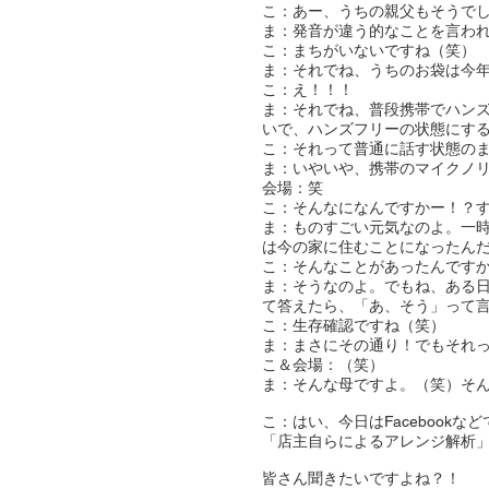
こ：あー、うちの親父もそうで
ま：発音が違う的なことを言わ
こ：まちがいないですね（笑）
ま：それでね、うちのお袋は今
こ：え！！！
ま：それでね、普段携帯でハン
いで、ハンズフリーの状態にす
こ：それって普通に話す状態の
ま：いやいや、携帯のマイクノ
会場：笑
こ：そんなになんですかー！？
ま：ものすごい元気なのよ。一
は今の家に住むことになったん
こ：そんなことがあったんです
ま：そうなのよ。でもね、ある
て答えたら、「あ、そう」って
こ：生存確認ですね（笑）
ま：まさにその通り！でもそれ
こ＆会場：（笑）
ま：そんな母ですよ。（笑）そ
こ：はい、今日はFacebook
「店主自らによるアレンジ解析
皆さん聞きたいですよね？！