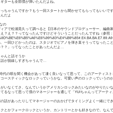
もギターも全部僕が弾いたんだよね。
なっちゃうんですか？もう一回スタートから聞かせてもらってもいいで
なんだよ
なの
ディアで松浦晃久って調べると【日本のサウンドプロデューサー、編曲
、え？え？？ってなったんですけどそういうことだったんですね（参照
ki/%E6%9D%BE%E6%B5%A6%E6%99%83%E4%B9%85#.E4.BA.BA.E7.89.A9
ね、一回ひどかったのは、スタジオでピアノを弾き直そうってなったこ
か？？」ってなったことがあったんだよ…
ちゃんと話そうか
て話が脱線しすぎちゃうんで…
ズ時代の唄を聞く機会があって凄く良いなって思って、このアーティスト
アコースティックなロックっていうかな。可愛い声のロックっていうの
がいなくてさ、なんていうかアメリカンロックみたいなのがやりたいなっ
てるなって思って僕のマネージャーを通して「YUIちゃんってアーテ
画の話があったりしてマネージャーのおかげでタイミングよく一緒にで
ックとかフォークロックというか、カントリーとかも好きなので。なん