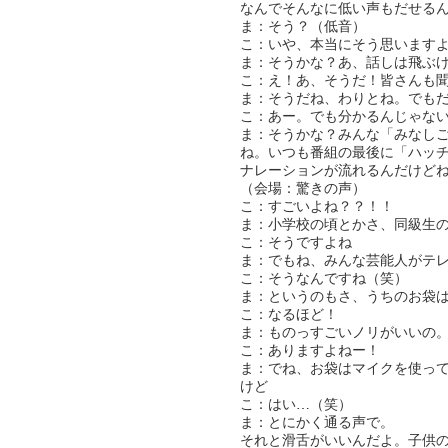
なんでそんなに低い声もだせる
ま：そう？（低音）
こ：いや、本当にそう思います
ま：そうかな？あ、話しは飛ぶ
こ：え！あ、そうだ！皆さんも
ま：そうだね、わりとね。でも
こ：あー。でも分かるんじゃな
ま：そうかな？みんな「みなし
ね。いつも番組の最後に「ハッ
ナレーションが流れるんだけど
（会場：驚きの声）
こ：すごいよね？？！！
ま：小学校の頃とかさ、同級生
こ：そうですよね
ま：でもね、みんな芸能人がテ
こ：そうなんですね（笑）
ま：というのもさ、うちのお袋
こ：なるほど！
ま：ものっすごいノリがいいの
こ：ありますよねー！
ま：でね、お袋はマイクを使っ
けど
こ：はい…（笑）
ま：とにかく通る声で。
それと滑舌がいいんだよ。子供