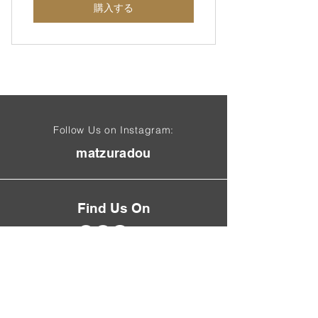
購入する
Follow Us on Instagram:
matzuradou
Find Us On
Site Rules