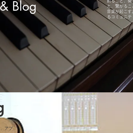
 & Blog
創ること、奏
と、繋がるこ
音楽が起こす
るコミュニテ
g
と、アプ