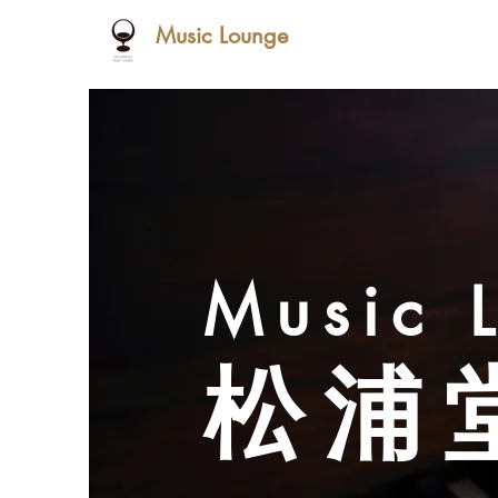
Music Lounge
Music 
松浦