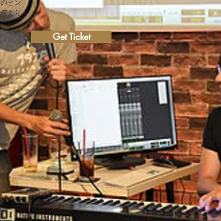
作のヒン
て何より
Get Ticket